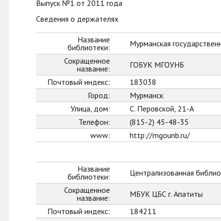
Выпуск №1 от 2011 года
Сведения о держателях
Название
Мурманская государственн
библиотеки:
Сокращенное
ГОБУК МГОУНБ
название:
Почтовый индекс:
183038
Город:
Мурманск
Улица, дом:
С. Перовской, 21-А
Телефон:
(815-2) 45-48-35
www:
http://mgounb.ru/
Название
Централизованная библиот
библиотеки:
Сокращенное
МБУК ЦБС г. Апатиты
название:
Почтовый индекс:
184211