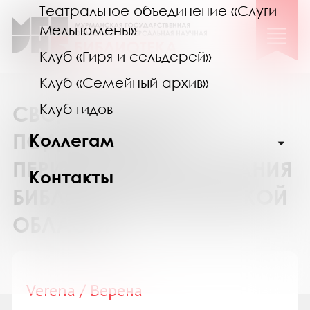
Театральное объединение «Слуги
Мельпомены»
Клуб «Гиря и сельдерей»
Клуб «Семейный архив»
Клуб гидов
СВОДНЫЙ КАТАЛОГ
ПОДПИСКИ НА
Коллегам
ПЕРИОДИЧЕСКИЕ ИЗДАНИЯ
Контакты
БИБЛИОТЕК МУРМАНСКОЙ
ОБЛАСТИ
Verena / Верена