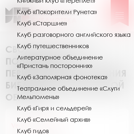
Книжный клуб «Переплёт»
Клуб «Покорители Рунета»
Клуб «Старшие»
Клуб разговорного английского языка
Клуб путешественников
СВОДНЫЙ КАТАЛОГ
Литературное объединение
ПОДПИСКИ НА
«Пристань посторонних»
ПЕРИОДИЧЕСКИЕ ИЗДАНИЯ
Клуб «Заполярная фонотека»
БИБЛИОТЕК МУРМАНСКОЙ
Театральное объединение «Слуги
ОБЛАСТИ
Мельпомены»
Клуб «Гиря и сельдерей»
Клуб «Семейный архив»
Verena / Верена
Клуб гидов