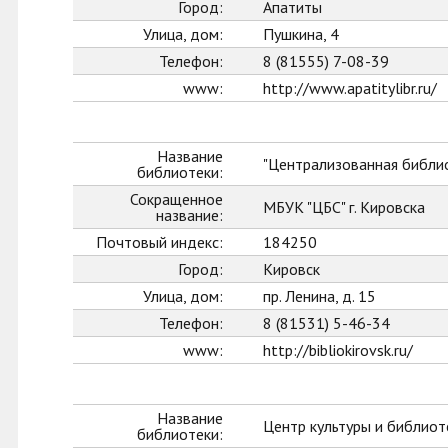
Город:
Апатиты
Улица, дом:
Пушкина, 4
Телефон:
8 (81555) 7-08-39
www:
http://www.apatitylibr.ru/
Название
"Централизованная библио
библиотеки:
Сокращенное
МБУК "ЦБС" г. Кировска
название:
Почтовый индекс:
184250
Город:
Кировск
Улица, дом:
пр. Ленина, д. 15
Телефон:
8 (81531) 5-46-34
www:
http://bibliokirovsk.ru/
Название
Центр культуры и библиот
библиотеки: