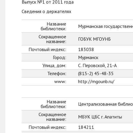
Выпуск №1 от 2011 года
Сведения о держателях
Название
Мурманская государственн
библиотеки:
Сокращенное
ГОБУК МГОУНБ
название:
Почтовый индекс:
183038
Город:
Мурманск
Улица, дом:
С. Перовской, 21-А
Телефон:
(815-2) 45-48-35
www:
http://mgounb.ru/
Название
Централизованная библиот
библиотеки:
Сокращенное
МБУК ЦБС г. Апатиты
название:
Почтовый индекс:
184211