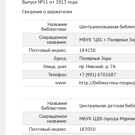
Выпуск №11 от 2013 года
Сведения о держателях
Название
Централизованная библиот
библиотеки:
Сокращенное
МБУК "ЦБС г. Полярные Зо
название:
Почтовый индекс:
184230
Город:
Полярные Зори
Улица, дом:
пр. Нивский, д. 7А
Телефон:
+7 (991) 6702687
www:
http://библиотека-пзори.
Название
Центральная детская биб
библиотеки:
Сокращенное
МБУК ЦДБ города Мурман
название:
Почтовый индекс:
183050