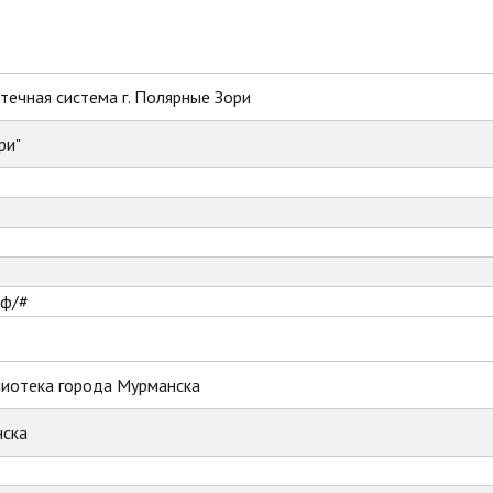
ечная система г. Полярные Зори
ри"
рф/#
лиотека города Мурманска
ска