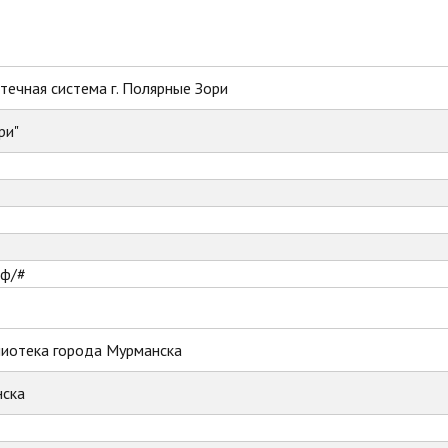
ечная система г. Полярные Зори
ри"
рф/#
лиотека города Мурманска
ска