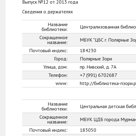
Выпуск №12 от 2013 года
Сведения о держателях
Название
Централизованная библиот
библиотеки:
Сокращенное
МБУК "ЦБС г. Полярные Зо
название:
Почтовый индекс:
184230
Город:
Полярные Зори
Улица, дом:
пр. Нивский, д. 7А
Телефон:
+7 (991) 6702687
www:
http://библиотека-пзори.
Название
Центральная детская биб
библиотеки:
Сокращенное
МБУК ЦДБ города Мурман
название:
Почтовый индекс:
183050