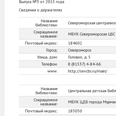
Выпуск №3 от 2015 года
Сведения о держателях
Название
Североморская централиз
библиотеки:
Сокращенное
МБУК Североморская ЦБС
название:
Почтовый индекс:
184602
Город:
Североморск
Улица, дом:
Головко, д. 5
Телефон:
8 (81537) 4-84-66
www:
http://sevcbs.ru/main/
Название
Центральная детская биб
библиотеки:
Сокращенное
МБУК ЦДБ города Мурман
название:
Почтовый индекс:
183050