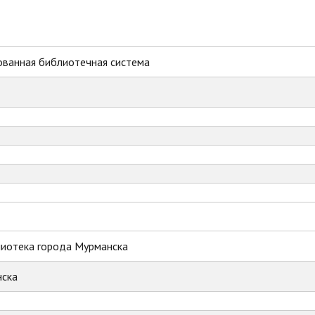
ованная библиотечная система
лиотека города Мурманска
ска