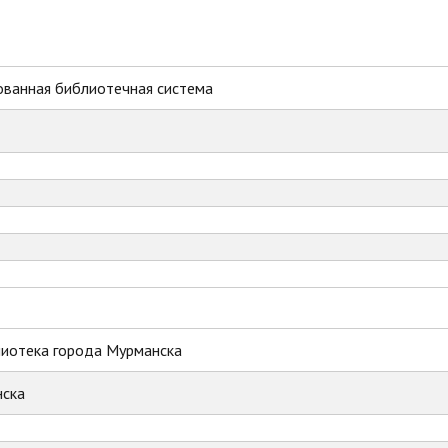
ованная библиотечная система
лиотека города Мурманска
ска