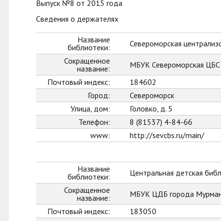
Выпуск №8 от 2015 года
Сведения о держателях
Название
Североморская централиз
библиотеки:
Сокращенное
МБУК Североморская ЦБС
название:
Почтовый индекс:
184602
Город:
Североморск
Улица, дом:
Головко, д. 5
Телефон:
8 (81537) 4-84-66
www:
http://sevcbs.ru/main/
Название
Центральная детская биб
библиотеки:
Сокращенное
МБУК ЦДБ города Мурман
название:
Почтовый индекс:
183050