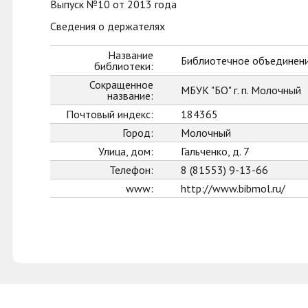
Выпуск №10 от 2013 года
Сведения о держателях
Название
Библиотечное объединени
библиотеки:
Сокращенное
МБУК "БО" г. п. Молочный
название:
Почтовый индекс:
184365
Город:
Молочный
Улица, дом:
Гальченко, д. 7
Телефон:
8 (81553) 9-13-66
www:
http://www.bibmol.ru/