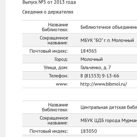
Выпуск №5 от 2013 года
Сведения о держателях
Название
Библиотечное объединени
библиотеки:
Сокращенное
МБУК "БО" г. п. Молочный
название:
Почтовый индекс:
184365
Город:
Молочный
Улица, дом:
Гальченко, д. 7
Телефон:
8 (81553) 9-13-66
www:
http://www.bibmol.ru/
Название
Центральная детская биб
библиотеки:
Сокращенное
МБУК ЦДБ города Мурман
название:
Почтовый индекс:
183050