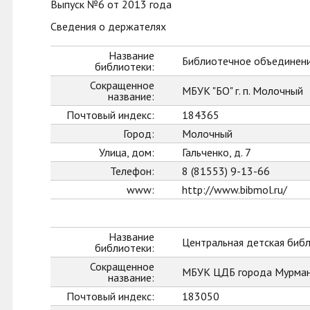
Выпуск №6 от 2013 года
Сведения о держателях
Название
Библиотечное объединени
библиотеки:
Сокращенное
МБУК "БО" г. п. Молочный
название:
Почтовый индекс:
184365
Город:
Молочный
Улица, дом:
Гальченко, д. 7
Телефон:
8 (81553) 9-13-66
www:
http://www.bibmol.ru/
Название
Центральная детская биб
библиотеки:
Сокращенное
МБУК ЦДБ города Мурман
название:
Почтовый индекс:
183050