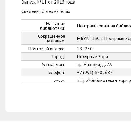
Выпуск №11 от 2015 года
Сведения о держателях
Название
Централизованная библиот
библиотеки:
Сокращенное
МБУК "ЦБС г. Полярные Зо
название:
Почтовый индекс:
184230
Город:
Полярные Зори
Улица, дом:
пр. Нивский, д. 7А
Телефон:
+7 (991) 6702687
www:
http://библиотека-пзори.