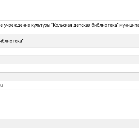
 учреждение культуры "Кольская детская библиотека" муницип
и
иблиотека"
ru