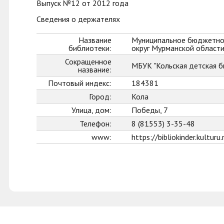
Выпуск №12 от 2012 года
Сведения о держателях
Название
Муниципальное бюджетное
библиотеки:
округ Мурманской област
Сокращенное
МБУК "Кольская детская б
название:
Почтовый индекс:
184381
Город:
Кола
Улица, дом:
Победы, 7
Телефон:
8 (81553) 3-35-48
www:
https://bibliokinder.kulturu.