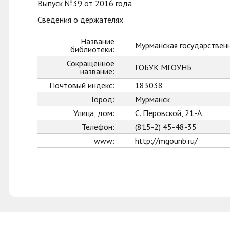
Выпуск №39 от 2016 года
Сведения о держателях
Название
Мурманская государственн
библиотеки:
Сокращенное
ГОБУК МГОУНБ
название:
Почтовый индекс:
183038
Город:
Мурманск
Улица, дом:
С. Перовской, 21-А
Телефон:
(815-2) 45-48-35
www:
http://mgounb.ru/