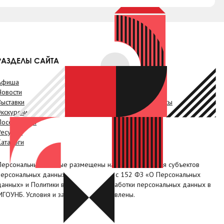
РАЗДЕЛЫ САЙТА
Афиша
Онлайн-услуги
Новости
Краеведение
Выставки
Проекты. Конкурсы
Экскурсии
Видео
Посетителям
Наши клубы
Ресурсы
Коллегам
Каталоги
Контакты
Персональные данные размещены на сайте с согласия субъектов
персональных данных, в соответствии с 152 ФЗ «О Персональных
данных» и Политики в отношении обработки персональных данных в
МГОУНБ. Условия и запреты не установлены.