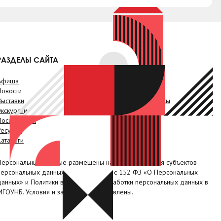
РАЗДЕЛЫ САЙТА
Афиша
Онлайн-услуги
Новости
Краеведение
Выставки
Проекты. Конкурсы
Экскурсии
Видео
Посетителям
Наши клубы
Ресурсы
Коллегам
Каталоги
Контакты
Персональные данные размещены на сайте с согласия субъектов
персональных данных, в соответствии с 152 ФЗ «О Персональных
данных» и Политики в отношении обработки персональных данных в
МГОУНБ. Условия и запреты не установлены.