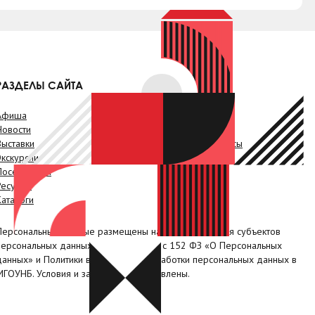
РАЗДЕЛЫ САЙТА
Афиша
Онлайн-услуги
Новости
Краеведение
Выставки
Проекты. Конкурсы
Экскурсии
Видео
Посетителям
Наши клубы
Ресурсы
Коллегам
Каталоги
Контакты
Персональные данные размещены на сайте с согласия субъектов
персональных данных, в соответствии с 152 ФЗ «О Персональных
данных» и Политики в отношении обработки персональных данных в
МГОУНБ. Условия и запреты не установлены.