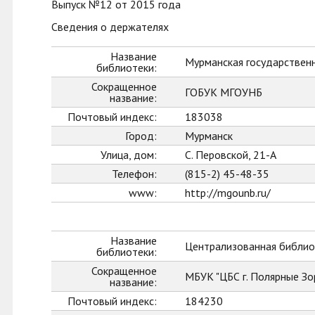
Выпуск №12 от 2015 года
Сведения о держателях
Название
Мурманская государственн
библиотеки:
Сокращенное
ГОБУК МГОУНБ
название:
Почтовый индекс:
183038
Город:
Мурманск
Улица, дом:
С. Перовской, 21-А
Телефон:
(815-2) 45-48-35
www:
http://mgounb.ru/
Название
Централизованная библиот
библиотеки:
Сокращенное
МБУК "ЦБС г. Полярные Зо
название:
Почтовый индекс:
184230