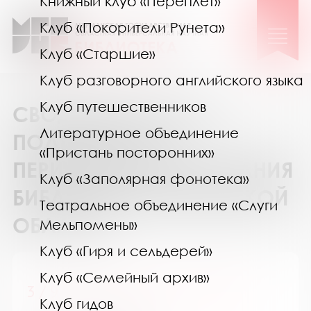
Книжный клуб «Переплёт»
Клуб «Покорители Рунета»
Клуб «Старшие»
Клуб разговорного английского языка
Клуб путешественников
СВОДНЫЙ КАТАЛОГ
Литературное объединение
ПОДПИСКИ НА
«Пристань посторонних»
ПЕРИОДИЧЕСКИЕ ИЗДАНИЯ
Клуб «Заполярная фонотека»
БИБЛИОТЕК МУРМАНСКОЙ
Театральное объединение «Слуги
ОБЛАСТИ
Мельпомены»
Клуб «Гиря и сельдерей»
Клуб «Семейный архив»
3 / 9 царство. Детский журнал
Клуб гидов