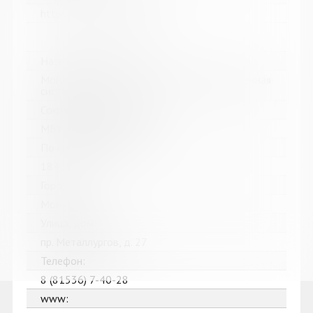
https://bibliokinder.kulturu.ru
Название библиотеки:
Мончегорская централизованная библиотечная
система
Сокращенное название:
МБУК Мончегорская ЦБС
Почтовый индекс:
184511
Город:
Мончегорск
Улица, дом:
пр. Металлургов, д. 27
Телефон:
8 (81536) 7-40-28
www: