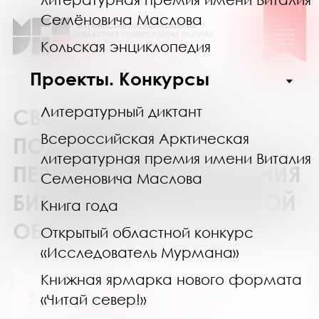
Семёновича Маслова
Кольская энциклопедия
Проекты. Конкурсы
Литературный диктант
СВОДНЫЙ КАТАЛОГ
Всероссийская Арктическая
ПОДПИСКИ НА
литературная премия имени Виталия
ПЕРИОДИЧЕСКИЕ ИЗДАНИЯ
Семеновича Маслова
БИБЛИОТЕК МУРМАНСКОЙ
Книга года
ОБЛАСТИ
Открытый областной конкурс
«Исследователь Мурмана»
Книжная ярмарка нового формата
3 / 9 царство. Детский журнал
«Читай север!»