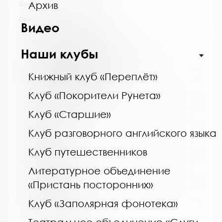
Выпуск №10 от 2022 года
Архив
Сведения о держателях
Видео
Название библиотеки:
Наши клубы
Кандалакшская централизованная
библиотечная система
Сокращенное название:
Книжный клуб «Переплёт»
МБУ Кандалакшская ЦБС
Клуб «Покорители Рунета»
Почтовый индекс:
Клуб «Старшие»
184042
Город:
Клуб разговорного английского языка
Кандалакша
Клуб путешественников
Улица, дом:
Первомайская, 40
Литературное объединение
Телефон:
«Пристань посторонних»
8 (81533) 9-21-92
Клуб «Заполярная фонотека»
www: