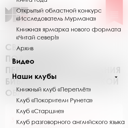
Открытый областной конкурс
«Исследователь Мурмана»
Книжная ярмарка нового формата
«Читай север!»
СВОДНЫЙ КАТАЛОГ
Архив
ПОДПИСКИ НА
Видео
ПЕРИОДИЧЕСКИЕ ИЗДАНИЯ
Наши клубы
БИБЛИОТЕК МУРМАНСКОЙ
Книжный клуб «Переплёт»
ОБЛАСТИ
Клуб «Покорители Рунета»
Клуб «Старшие»
3 / 9 царство. Детский журнал
Клуб разговорного английского языка