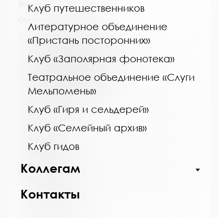
Выпуск №2 от 2022 года
Клуб путешественников
Сведения о держателях
Литературное объединение
«Пристань посторонних»
Название библиотеки:
Кандалакшская централизованная
Клуб «Заполярная фонотека»
библиотечная система
Сокращенное название:
Театральное объединение «Слуги
МБУ Кандалакшская ЦБС
Мельпомены»
Почтовый индекс:
Клуб «Гиря и сельдерей»
184042
Город:
Клуб «Семейный архив»
Кандалакша
Клуб гидов
Улица, дом:
Коллегам
Первомайская, 40
Телефон:
Контакты
8 (81533) 9-21-92
www: