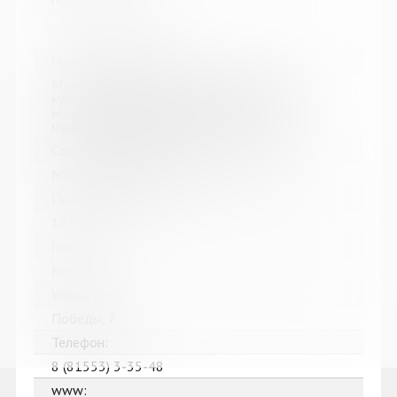
http://cbskanda.ru
Название библиотеки:
Муниципальное бюджетное учреждение
культуры "Кольская детская библиотека"
муниципального образования Кольский
муниципальный округ Мурманской области
Сокращенное название:
МБУК "Кольская детская библиотека"
Почтовый индекс:
184381
Город:
Кола
Улица, дом:
Победы, 7
Телефон:
8 (81553) 3-35-48
www: