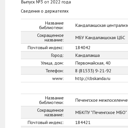
Выпуск №3 от 2022 года
Сведения о держателях
Название
Кандалакшская централиз
библиотеки:
Сокращенное
МБУ Кандалакшская ЦБС
название:
Почтовый индекс:
184042
Город:
Кандалакша
Улица, дом:
Первомайская, 40
Телефон:
8 (81533) 9-21-92
www:
http://cbskanda.ru
Название
Печенгское межпоселенче
библиотеки:
Сокращенное
МБКПУ "Печенгское МБО"
название:
Почтовый индекс:
184421