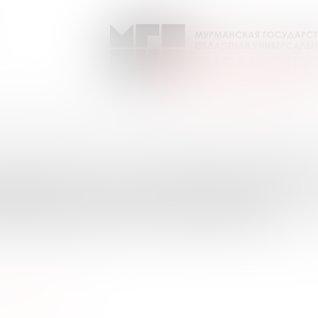
очему? Приложение к журн. "Юный техник"
Выпуск №5 от 2023 года
ПИСКИ НА ПЕРИОДИЧЕС
УРМАНСКОЙ ОБЛАСТИ
ый техник"