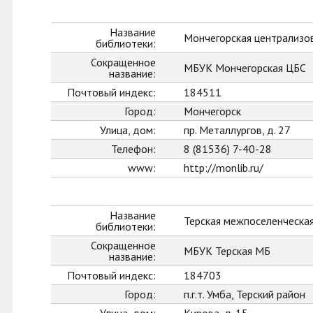
Название
Мончегорская централизо
библиотеки:
Сокращенное
МБУК Мончегорская ЦБС
название:
Почтовый индекс:
184511
Город:
Мончегорск
Улица, дом:
пр. Металлургов, д. 27
Телефон:
8 (81536) 7-40-28
www:
http://monlib.ru/
Название
Терская межпоселенческа
библиотеки:
Сокращенное
МБУК Терская МБ
название:
Почтовый индекс:
184703
Город:
п.г.т. Умба, Терский район