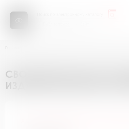
Библиопоиск
Сайт
Главная
Ресурсы
Каталог подписки на периодические издания
А п
СВОДНЫЙ КАТАЛОГ ПОД
ИЗДАНИЯ БИБЛИОТЕК М
А почему? Приложение к журн. "Юн