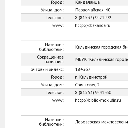
Город:
Кандалакша
Улица, дом:
Первомайская, 40
Телефон:
8 (81533) 9-21-92
www:
http://cbskanda.ru
Название
Кильдинская городская б
библиотеки:
Сокращенное
МБУК "Кильдинская город
название:
Почтовый индекс:
184367
Город:
п. Кильдинстрой
Улица, дом:
Советская, 2
Телефон:
8 (81553) 9-41-60
www:
http://biblio-mokildin.ru
Название
Ловозерская межпоселенч
библиотеки: