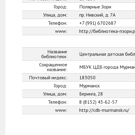
Город:
Полярные Зори
Улица, дом:
пр. Нивский, д. 7А
Телефон:
+7 (991) 6702687
www:
http://библиотека-пзори.
Название
Центральная детская биб
библиотеки:
Сокращенное
МБУК ЦДБ города Мурман
название:
Почтовый индекс:
183050
Город:
Мурманск
Улица, дом:
Беринга, 28
Телефон:
8 (8152) 43-62-57
www:
http://cdb-murmansk.ru/