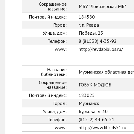
Сокращенное
МБУ "Ловозерская МБ"
название:
Почтовый индекс:
184580
Город:
г. п. Ревда
Улица, дом:
Победы, 25
Телефон:
8 (81538) 4-35-92
www:
http://revdabiblios.ru/
Название
Мурманская областная де
библиотеки:
Сокращенное
ГОБУК МОДЮБ
название:
Почтовый индекс:
183025
Город:
Мурманск
Улица, дом:
Буркова, д. 30
Телефон:
(815-2) 44-65-51
www:
http://www.libkids51.ru