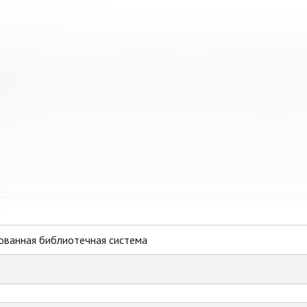
е городского поселения Молочный Кольского района Мурманск
ованная библиотечная система