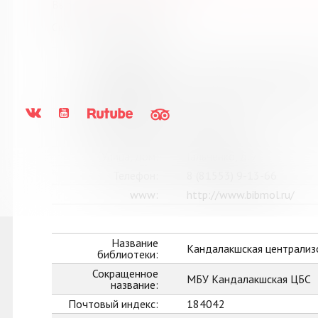
Выпуск №5 от 2023 года
Сведения о держателях
Название
Библиотечное объединени
библиотеки:
Сокращенное
МБУК "БО" г. п. Молочный
название:
Почтовый индекс:
184365
Город:
Молочный
Улица, дом:
Гальченко, д. 7
Телефон:
8 (81553) 9-13-66
www:
http://www.bibmol.ru/
Название
Кандалакшская централиз
библиотеки:
Сокращенное
МБУ Кандалакшская ЦБС
название:
Почтовый индекс:
184042