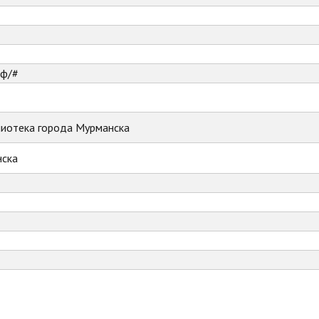
рф/#
лиотека города Мурманска
ска