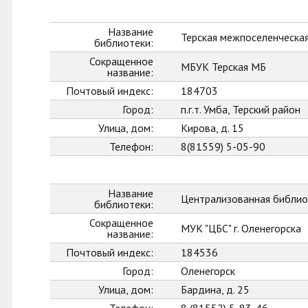
Название
Терская межпоселенческа
библиотеки:
Сокращенное
МБУК Терская МБ
название:
Почтовый индекс:
184703
Город:
п.г.т. Умба, Терский район
Улица, дом:
Кирова, д. 15
Телефон:
8(81559) 5-05-90
Название
Централизованная библиот
библиотеки:
Сокращенное
МУК "ЦБС" г. Оленегорска
название:
Почтовый индекс:
184536
Город:
Оленегорск
Улица, дом:
Бардина, д. 25