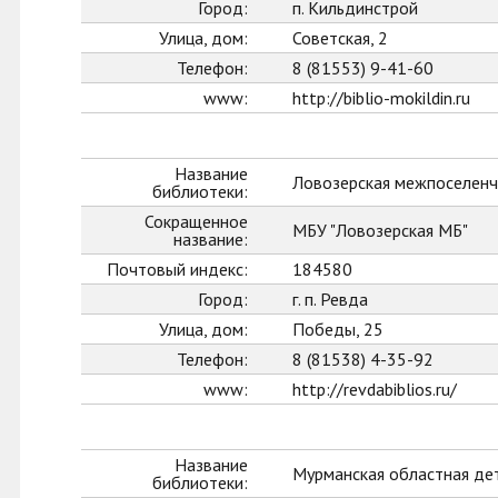
Город:
п. Кильдинстрой
Улица, дом:
Советская, 2
Телефон:
8 (81553) 9-41-60
www:
http://biblio-mokildin.ru
Название
Ловозерская межпоселенч
библиотеки:
Сокращенное
МБУ "Ловозерская МБ"
название:
Почтовый индекс:
184580
Город:
г. п. Ревда
Улица, дом:
Победы, 25
Телефон:
8 (81538) 4-35-92
www:
http://revdabiblios.ru/
Название
Мурманская областная де
библиотеки: