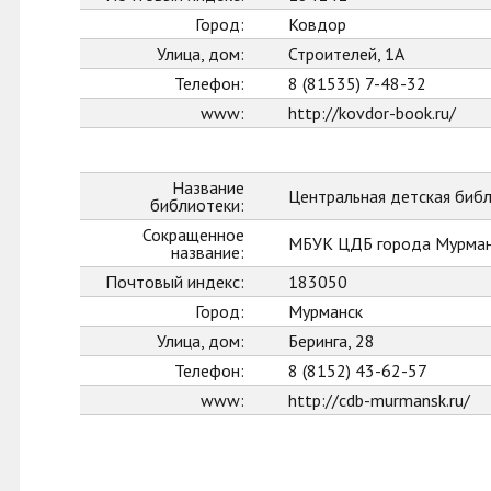
Город:
Ковдор
Улица, дом:
Строителей, 1А
Телефон:
8 (81535) 7-48-32
www:
http://kovdor-book.ru/
Название
Центральная детская биб
библиотеки:
Сокращенное
МБУК ЦДБ города Мурман
название:
Почтовый индекс:
183050
Город:
Мурманск
Улица, дом:
Беринга, 28
Телефон:
8 (8152) 43-62-57
www:
http://cdb-murmansk.ru/