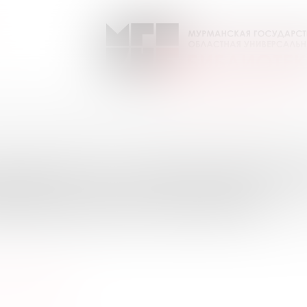
очему? Приложение к журн. "Юный техник"
Выпуск №1 от 2024 года
ПИСКИ НА ПЕРИОДИЧЕС
УРМАНСКОЙ ОБЛАСТИ
ый техник"