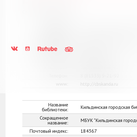
Выпуск №1 от 2024 года
Сведения о держателях
Название
Кандалакшская централиз
библиотеки:
Сокращенное
МБУ Кандалакшская ЦБС
название:
Почтовый индекс:
184042
Город:
Кандалакша
Улица, дом:
Первомайская, 40
Телефон:
8 (81533) 9-21-92
www:
http://cbskanda.ru
Название
Кильдинская городская б
библиотеки:
Сокращенное
МБУК "Кильдинская город
название:
Почтовый индекс:
184367