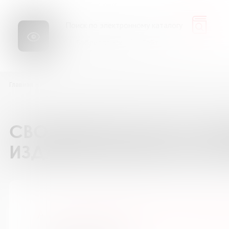
Библиопоиск
Сайт
Главная
Ресурсы
Каталог подписки на периодические издания
А п
СВОДНЫЙ КАТАЛОГ ПОД
ИЗДАНИЯ БИБЛИОТЕК М
А почему? Приложение к журн. "Юн