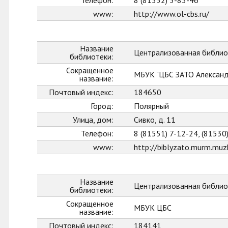
Телефон:
8 (81552) 5-83-46
www:
http://www.ol-cbs.ru/
Название
Централизованная библио
библиотеки:
Сокращенное
МБУК "ЦБС ЗАТО Александ
название:
Почтовый индекс:
184650
Город:
Полярный
Улица, дом:
Сивко, д. 11
Телефон:
8 (81551) 7-12-24, (81530
www:
http://biblyzato.murm.muzk
Название
Централизованная библио
библиотеки:
Сокращенное
МБУК ЦБС
название:
Почтовый индекс:
184141