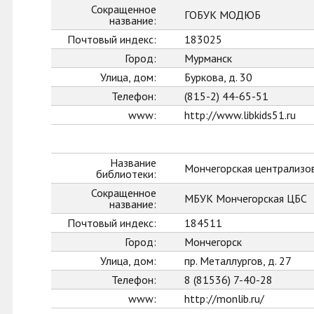
Сокращенное
ГОБУК МОДЮБ
название:
Почтовый индекс:
183025
Город:
Мурманск
Улица, дом:
Буркова, д. 30
Телефон:
(815-2) 44-65-51
www:
http://www.libkids51.ru
Название
Мончегорская централизо
библиотеки:
Сокращенное
МБУК Мончегорская ЦБС
название:
Почтовый индекс:
184511
Город:
Мончегорск
Улица, дом:
пр. Металлургов, д. 27
Телефон:
8 (81536) 7-40-28
www:
http://monlib.ru/