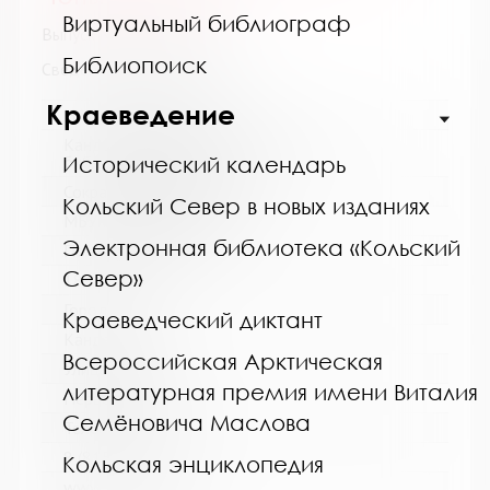
Виртуальный библиограф
Выпуск №2 от 2024 года
Библиопоиск
Сведения о держателях
Краеведение
Название библиотеки:
Кандалакшская централизованная
библиотечная система
Исторический календарь
Сокращенное название:
Кольский Север в новых изданиях
МБУ Кандалакшская ЦБС
Электронная библиотека «Кольский
Почтовый индекс:
Север»
184042
Город:
Краеведческий диктант
Кандалакша
Всероссийская Арктическая
Улица, дом:
литературная премия имени Виталия
Первомайская, 40
Семёновича Маслова
Телефон:
8 (81533) 9-21-92
Кольская энциклопедия
www: