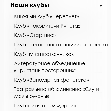
Наши клубы
Название библиотеки:
Книжный клуб «Переплёт»
Ловозерская межпоселенческая библиотека
Клуб «Покорители Рунета»
Сокращенное название:
Клуб «Старшие»
МБУ "Ловозерская МБ"
Почтовый индекс:
Клуб разговорного английского языка
184580
Клуб путешественников
Город:
г. п. Ревда
Литературное объединение
Улица, дом:
«Пристань посторонних»
Победы, 25
Клуб «Заполярная фонотека»
Телефон:
Театральное объединение «Слуги
8 (81538) 4-35-92
Мельпомены»
www:
http://revdabiblios.ru/
Клуб «Гиря и сельдерей»