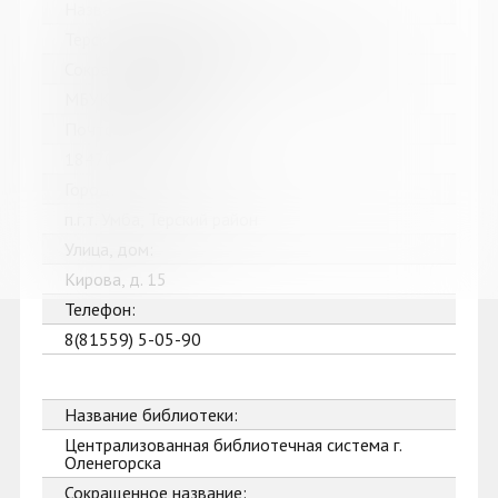
Название библиотеки:
Терская межпоселенческая библиотека
Сокращенное название:
МБУК Терская МБ
Почтовый индекс:
184703
Город:
п.г.т. Умба, Терский район
Улица, дом:
Кирова, д. 15
Телефон:
8(81559) 5-05-90
Название библиотеки:
Централизованная библиотечная система г.
Оленегорска
Сокращенное название: