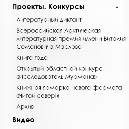
Проекты. Конкурсы
http://cbskanda.ru
Литературный диктант
Название библиотеки:
Всероссийская Арктическая
Кильдинская городская библиотека
литературная премия имени Виталия
Сокращенное название:
Семеновича Маслова
МБУК "Кильдинская городская библиотека"
Книга года
Почтовый индекс:
184367
Открытый областной конкурс
Город:
«Исследователь Мурмана»
п. Кильдинстрой
Книжная ярмарка нового формата
Улица, дом:
«Читай север!»
Советская, 2
Телефон:
Архив
8 (81553) 9-41-60
Видео
www:
http://biblio-mokildin.ru