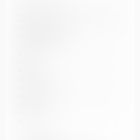
Название библиотеки:
Мончегорская централизованная библиотечная
система
Сокращенное название:
МБУК Мончегорская ЦБС
Почтовый индекс:
184511
Город:
Мончегорск
Улица, дом:
пр. Металлургов, д. 27
Телефон:
8 (81536) 7-40-28
www:
http://monlib.ru/