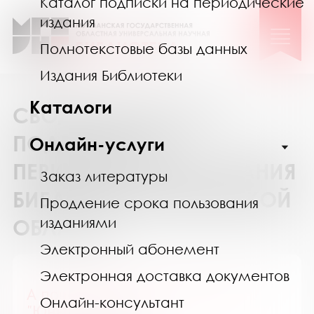
Каталог подписки на периодические
издания
Полнотекстовые базы данных
Издания Библиотеки
Каталоги
СВОДНЫЙ КАТАЛОГ
ПОДПИСКИ НА
Онлайн-услуги
ПЕРИОДИЧЕСКИЕ ИЗДАНИЯ
Заказ литературы
БИБЛИОТЕК МУРМАНСКОЙ
Продление срока пользования
изданиями
ОБЛАСТИ
Электронный абонемент
Электронная доставка документов
А почему? Приложение к журн.
Онлайн-консультант
"Юный техник"