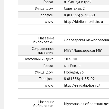
Город:
п. Кильдинстрой
Улица, дом:
Советская, 2
Телефон:
8 (81553) 9-41-60
www:
http://biblio-mokildin.ru
Название
Ловозерская межпоселенч
библиотеки:
Сокращенное
МБУ "Ловозерская МБ"
название:
Почтовый индекс:
184580
Город:
г. п. Ревда
Улица, дом:
Победы, 25
Телефон:
8 (81538) 4-35-92
www:
http://revdabiblios.ru/
Название
Мурманская областная де
библиотеки: