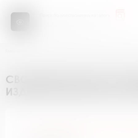
Библиопоиск
Сайт
Главная
Ресурсы
Каталог подписки на периодические издания
А п
СВОДНЫЙ КАТАЛОГ ПОД
ИЗДАНИЯ БИБЛИОТЕК М
А почему? Приложение к журн. "Юн