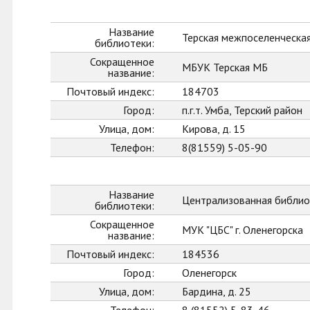
Название
Терская межпоселенческа
библиотеки:
Сокращенное
МБУК Терская МБ
название:
Почтовый индекс:
184703
Город:
п.г.т. Умба, Терский район
Улица, дом:
Кирова, д. 15
Телефон:
8(81559) 5-05-90
Название
Централизованная библиот
библиотеки:
Сокращенное
МУК "ЦБС" г. Оленегорска
название:
Почтовый индекс:
184536
Город:
Оленегорск
Улица, дом:
Бардина, д. 25