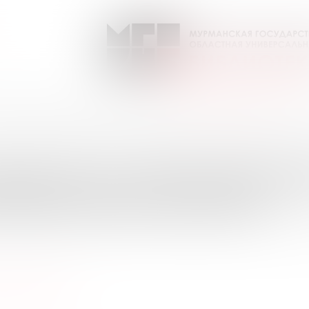
очему? Приложение к журн. "Юный техник"
Выпуск №3 от 2024 года
ПИСКИ НА ПЕРИОДИЧЕС
УРМАНСКОЙ ОБЛАСТИ
ый техник"