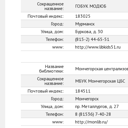
Сокращенное
ГОБУК МОДЮБ
название:
Почтовый индекс:
183025
Город:
Мурманск
Улица, дом:
Буркова, д. 30
Телефон:
(815-2) 44-65-51
www:
http://www.libkids51.ru
Название
Мончегорская централизо
библиотеки:
Сокращенное
МБУК Мончегорская ЦБС
название:
Почтовый индекс:
184511
Город:
Мончегорск
Улица, дом:
пр. Металлургов, д. 27
Телефон:
8 (81536) 7-40-28
www:
http://monlib.ru/