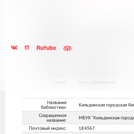
Выпуск №3 от 2024 года
Сведения о держателях
Название
Кандалакшская централиз
библиотеки:
Сокращенное
МБУ Кандалакшская ЦБС
название:
Почтовый индекс:
184042
Город:
Кандалакша
Улица, дом:
Первомайская, 40
Телефон:
8 (81533) 9-21-92
www:
http://cbskanda.ru
Название
Кильдинская городская б
библиотеки:
Сокращенное
МБУК "Кильдинская город
название:
Почтовый индекс:
184367