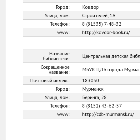
Город:
Ковдор
Улица, дом:
Строителей, 1А
Телефон:
8 (81535) 7-48-32
www:
http://kovdor-book.ru/
Название
Центральная детская биб
библиотеки:
Сокращенное
МБУК ЦДБ города Мурман
название:
Почтовый индекс:
183050
Город:
Мурманск
Улица, дом:
Беринга, 28
Телефон:
8 (8152) 43-62-57
www:
http://cdb-murmansk.ru/