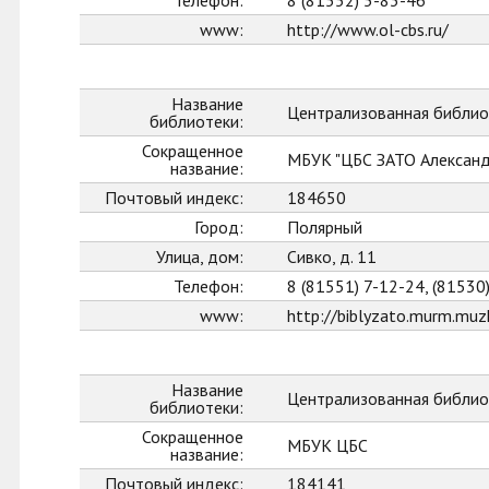
Телефон:
8 (81552) 5-83-46
www:
http://www.ol-cbs.ru/
Название
Централизованная библио
библиотеки:
Сокращенное
МБУК "ЦБС ЗАТО Александ
название:
Почтовый индекс:
184650
Город:
Полярный
Улица, дом:
Сивко, д. 11
Телефон:
8 (81551) 7-12-24, (81530
www:
http://biblyzato.murm.muzk
Название
Централизованная библио
библиотеки:
Сокращенное
МБУК ЦБС
название:
Почтовый индекс:
184141