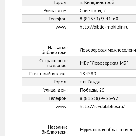
Город:
п. Кильдинстрой
Улица, дом:
Советская, 2
Телефон:
8 (81553) 9-41-60
www:
http://biblio-mokildin.ru
Название
Ловозерская межпоселенч
библиотеки:
Сокращенное
МБУ "Ловозерская МБ"
название:
Почтовый индекс:
184580
Город:
г. п. Ревда
Улица, дом:
Победы, 25
Телефон:
8 (81538) 4-35-92
www:
http://revdabiblios.ru/
Название
Мурманская областная де
библиотеки: