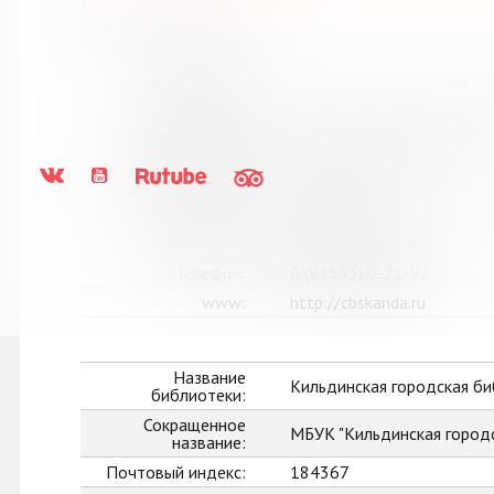
Выпуск №5 от 2024 года
Сведения о держателях
Название
Кандалакшская централиз
библиотеки:
Сокращенное
МБУ Кандалакшская ЦБС
название:
Почтовый индекс:
184042
Город:
Кандалакша
Улица, дом:
Первомайская, 40
Телефон:
8 (81533) 9-21-92
www:
http://cbskanda.ru
Название
Кильдинская городская б
библиотеки:
Сокращенное
МБУК "Кильдинская город
название:
Почтовый индекс:
184367