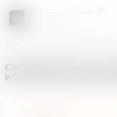
Библиопоиск
Сайт
Главная
Ресурсы
Каталог подписки на периодические издания
А п
СВОДНЫЙ КАТАЛОГ ПОД
ИЗДАНИЯ БИБЛИОТЕК М
А почему? Приложение к журн. "Юн