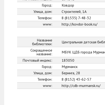
Город:
Ковдор
Улица, дом:
Строителей, 1А
Телефон:
8 (81535) 7-48-32
www:
http://kovdor-book.ru/
Название
Центральная детская биб
библиотеки:
Сокращенное
МБУК ЦДБ города Мурман
название:
Почтовый индекс:
183050
Город:
Мурманск
Улица, дом:
Беринга, 28
Телефон:
8 (8152) 43-62-57
www:
http://cdb-murmansk.ru/