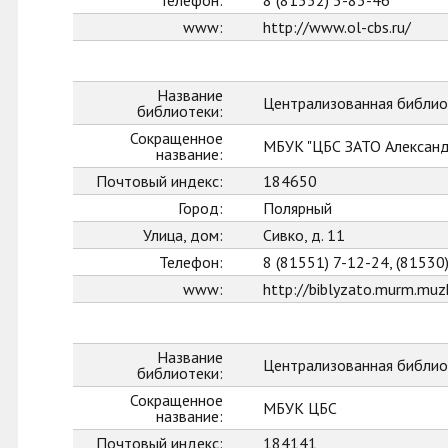
Телефон:
8 (81552) 5-83-46
www:
http://www.ol-cbs.ru/
Название
Централизованная библио
библиотеки:
Сокращенное
МБУК "ЦБС ЗАТО Александ
название:
Почтовый индекс:
184650
Город:
Полярный
Улица, дом:
Сивко, д. 11
Телефон:
8 (81551) 7-12-24, (81530
www:
http://biblyzato.murm.muzk
Название
Централизованная библио
библиотеки:
Сокращенное
МБУК ЦБС
название:
Почтовый индекс:
184141