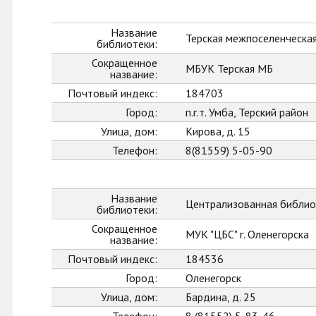
Название
Терская межпоселенческа
библиотеки:
Сокращенное
МБУК Терская МБ
название:
Почтовый индекс:
184703
Город:
п.г.т. Умба, Терский район
Улица, дом:
Кирова, д. 15
Телефон:
8(81559) 5-05-90
Название
Централизованная библиот
библиотеки:
Сокращенное
МУК "ЦБС" г. Оленегорска
название:
Почтовый индекс:
184536
Город:
Оленегорск
Улица, дом:
Бардина, д. 25