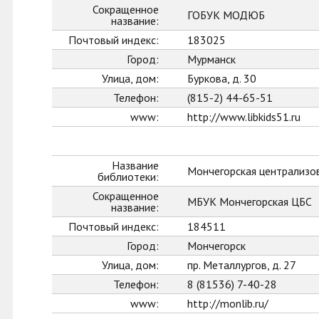
Сокращенное
ГОБУК МОДЮБ
название:
Почтовый индекс:
183025
Город:
Мурманск
Улица, дом:
Буркова, д. 30
Телефон:
(815-2) 44-65-51
www:
http://www.libkids51.ru
Название
Мончегорская централизо
библиотеки:
Сокращенное
МБУК Мончегорская ЦБС
название:
Почтовый индекс:
184511
Город:
Мончегорск
Улица, дом:
пр. Металлургов, д. 27
Телефон:
8 (81536) 7-40-28
www:
http://monlib.ru/