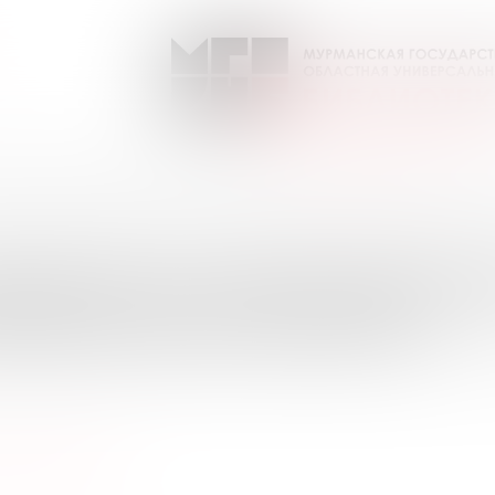
очему? Приложение к журн. "Юный техник"
Выпуск №5 от 2024 года
ПИСКИ НА ПЕРИОДИЧЕС
УРМАНСКОЙ ОБЛАСТИ
ый техник"