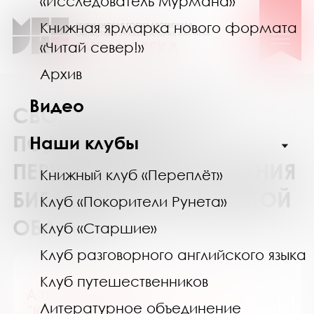
«Исследователь Мурмана»
Книжная ярмарка нового формата
«Читай север!»
Архив
Видео
СВОДНЫЙ КАТАЛОГ
ПОДПИСКИ НА
Наши клубы
ПЕРИОДИЧЕСКИЕ ИЗДАНИЯ
Книжный клуб «Переплёт»
БИБЛИОТЕК МУРМАНСКОЙ
Клуб «Покорители Рунета»
ОБЛАСТИ
Клуб «Старшие»
Клуб разговорного английского языка
Клуб путешественников
А почему? Приложение к журн.
Литературное объединение
"Юный техник"