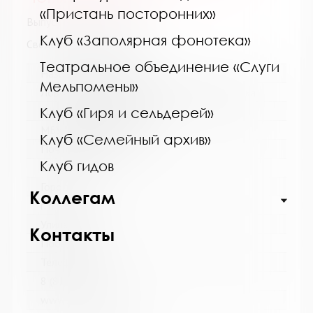
«Пристань посторонних»
Выпуск №4 от 2025 года
Клуб «Заполярная фонотека»
Сведения о держателях
Театральное объединение «Слуги
Название библиотеки:
Мельпомены»
Ловозерская межпоселенческая библиотека
Сокращенное название:
Клуб «Гиря и сельдерей»
МБУ "Ловозерская МБ"
Клуб «Семейный архив»
Почтовый индекс:
Клуб гидов
184580
Город:
Коллегам
г. п. Ревда
Улица, дом:
Контакты
Победы, 25
Телефон:
8 (81538) 4-35-92
www: