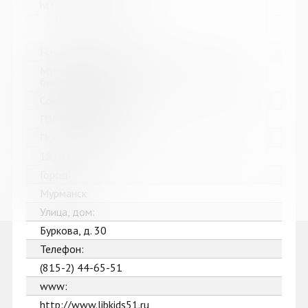
http://revdabiblios.ru/
Название библиотеки:
Мурманская областная детско-юношеская
библиотека
Сокращенное название:
ГОБУК МОДЮБ
Почтовый индекс:
183025
Город:
Мурманск
Улица, дом:
Буркова, д. 30
Телефон:
(815-2) 44-65-51
www:
http://www.libkids51.ru