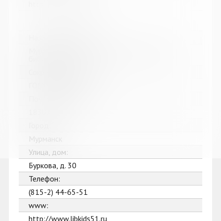
http://revdabiblios.ru/
Название библиотеки:
Мурманская областная детско-юношеская
библиотека
Сокращенное название:
ГОБУК МОДЮБ
Почтовый индекс:
183025
Город:
Мурманск
Улица, дом:
Буркова, д. 30
Телефон:
(815-2) 44-65-51
www:
http://www.libkids51.ru