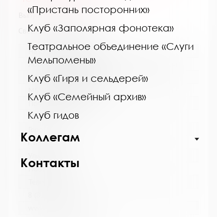
«Пристань посторонних»
Выпуск №7 от 2025 года
Клуб «Заполярная фонотека»
Сведения о держателях
Театральное объединение «Слуги
Название библиотеки:
Мельпомены»
Ловозерская межпоселенческая библиотека
Сокращенное название:
Клуб «Гиря и сельдерей»
МБУ "Ловозерская МБ"
Клуб «Семейный архив»
Почтовый индекс:
Клуб гидов
184580
Город:
Коллегам
г. п. Ревда
Улица, дом:
Контакты
Победы, 25
Телефон:
8 (81538) 4-35-92
www: