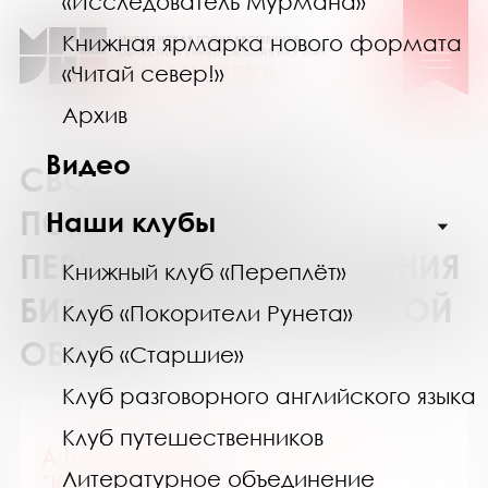
«Исследователь Мурмана»
Книжная ярмарка нового формата
«Читай север!»
Архив
Видео
СВОДНЫЙ КАТАЛОГ
ПОДПИСКИ НА
Наши клубы
ПЕРИОДИЧЕСКИЕ ИЗДАНИЯ
Книжный клуб «Переплёт»
БИБЛИОТЕК МУРМАНСКОЙ
Клуб «Покорители Рунета»
ОБЛАСТИ
Клуб «Старшие»
Клуб разговорного английского языка
Клуб путешественников
А почему? Приложение к журн.
Литературное объединение
"Юный техник"