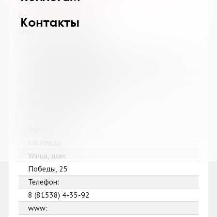
Выпуск №4 от 2026 года
Контакты
Сведения о держателях
Название библиотеки:
Ловозерская межпоселенческая библиотека
Сокращенное название:
МБУ "Ловозерская МБ"
Почтовый индекс:
184580
Город:
г. п. Ревда
Улица, дом:
Победы, 25
Телефон:
8 (81538) 4-35-92
www: