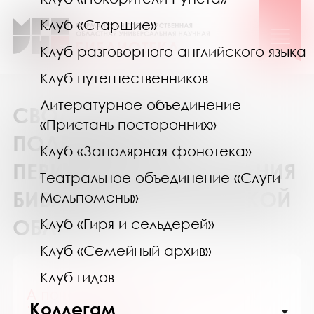
Клуб «Старшие»
Клуб разговорного английского языка
Клуб путешественников
Литературное объединение
СВОДНЫЙ КАТАЛОГ
«Пристань посторонних»
ПОДПИСКИ НА
Клуб «Заполярная фонотека»
ПЕРИОДИЧЕСКИЕ ИЗДАНИЯ
Театральное объединение «Слуги
БИБЛИОТЕК МУРМАНСКОЙ
Мельпомены»
ОБЛАСТИ
Клуб «Гиря и сельдерей»
Клуб «Семейный архив»
Клуб гидов
А почему? Приложение к журн.
Коллегам
"Юный техник"