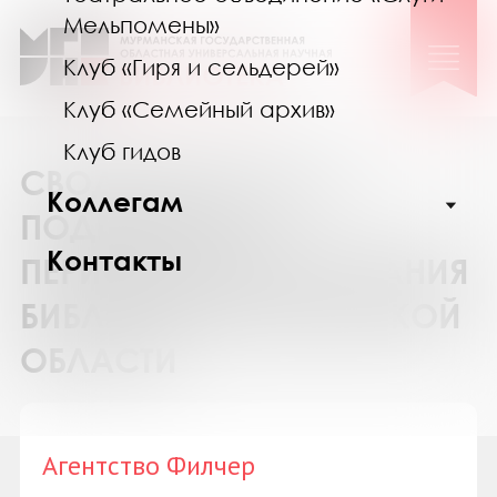
Мельпомены»
Клуб «Гиря и сельдерей»
Клуб «Семейный архив»
Клуб гидов
СВОДНЫЙ КАТАЛОГ
Коллегам
ПОДПИСКИ НА
Контакты
ПЕРИОДИЧЕСКИЕ ИЗДАНИЯ
БИБЛИОТЕК МУРМАНСКОЙ
ОБЛАСТИ
Агентство Филчер