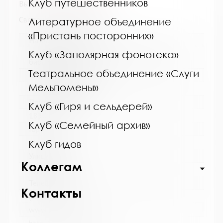
Клуб путешественников
Выпуск №2 от 2026 года
Сведения о держателях
Литературное объединение
«Пристань посторонних»
Название библиотеки:
Клуб «Заполярная фонотека»
Мурманская областная детско-юношеская
библиотека
Театральное объединение «Слуги
Сокращенное название:
Мельпомены»
ГОБУК МОДЮБ
Почтовый индекс:
Клуб «Гиря и сельдерей»
183025
Клуб «Семейный архив»
Город:
Мурманск
Клуб гидов
Улица, дом:
Коллегам
Буркова, д. 30
Телефон:
Контакты
(815-2) 44-65-51
www: