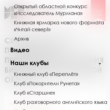
Открытый областной конкурс
«Исследователь Мурмана»
Книжная ярмарка нового формата
«Читай север!»
Архив
СВОДНЫЙ КАТАЛОГ
ПОДПИСКИ НА
Видео
ПЕРИОДИЧЕСКИЕ ИЗДАНИЯ
Наши клубы
БИБЛИОТЕК МУРМАНСКОЙ
Книжный клуб «Переплёт»
ОБЛАСТИ
Клуб «Покорители Рунета»
Клуб «Старшие»
Клуб разговорного английского языка
Агентство Филчер