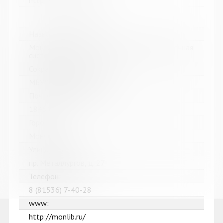
http://www.libkids51.ru
Название библиотеки:
Мончегорская централизованная библиотечная
система
Сокращенное название:
МБУК Мончегорская ЦБС
Почтовый индекс:
184511
Город:
Мончегорск
Улица, дом:
пр. Металлургов, д. 27
Телефон:
8 (81536) 7-40-28
www:
http://monlib.ru/