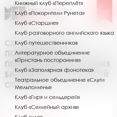
Книжный клуб «Переплёт»
Клуб «Покорители Рунета»
Клуб «Старшие»
Клуб разговорного английского языка
СВОДНЫЙ КАТАЛОГ
Клуб путешественников
ПОДПИСКИ НА
Литературное объединение
«Пристань посторонних»
ПЕРИОДИЧЕСКИЕ ИЗДАНИЯ
Клуб «Заполярная фонотека»
БИБЛИОТЕК МУРМАНСКОЙ
Театральное объединение «Слуги
ОБЛАСТИ
Мельпомены»
Клуб «Гиря и сельдерей»
Клуб «Семейный архив»
Агентство Филчер
Клуб гидов