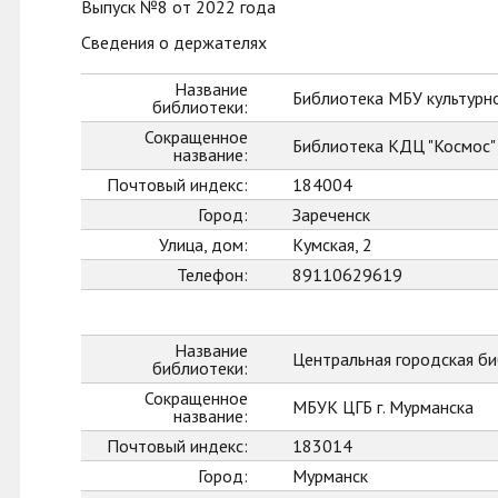
Выпуск №8 от 2022 года
Сведения о держателях
Название
Библиотека МБУ культурно
библиотеки:
Сокращенное
Библиотека КДЦ "Космос"
название:
Почтовый индекс:
184004
Город:
Зареченск
Улица, дом:
Кумская, 2
Телефон:
89110629619
Название
Центральная городская би
библиотеки:
Сокращенное
МБУК ЦГБ г. Мурманска
название:
Почтовый индекс:
183014
Город:
Мурманск