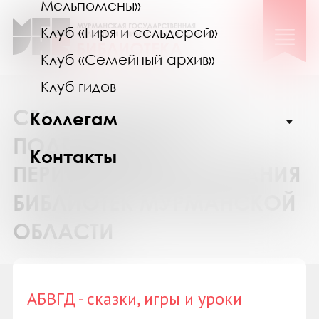
Мельпомены»
Клуб «Гиря и сельдерей»
Клуб «Семейный архив»
Клуб гидов
СВОДНЫЙ КАТАЛОГ
Коллегам
ПОДПИСКИ НА
Контакты
ПЕРИОДИЧЕСКИЕ ИЗДАНИЯ
БИБЛИОТЕК МУРМАНСКОЙ
ОБЛАСТИ
АБВГД - сказки, игры и уроки