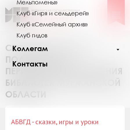
Мельпомены»
Клуб «Гиря и сельдерей»
Клуб «Семейный архив»
Клуб гидов
СВОДНЫЙ КАТАЛОГ
Коллегам
ПОДПИСКИ НА
Контакты
ПЕРИОДИЧЕСКИЕ ИЗДАНИЯ
БИБЛИОТЕК МУРМАНСКОЙ
ОБЛАСТИ
АБВГД - сказки, игры и уроки