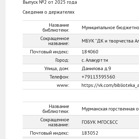
Выпуск №2 от 2025 года
Сведения о держателях
Название
Муниципальное бюджетное
библиотеки:
Сокращенное
МБУК "ДК и творчества А
название:
Почтовый индекс:
184060
Город:
с. Алакуртти
Улица, дом:
Данилова д.9
Телефон:
+79113395560
www:
https://vk.com/biblioteka_a
Название
Мурманская горственная о
библиотеки:
Сокращенное
ГОБУК МГОСБСС
название:
Почтовый индекс:
183052