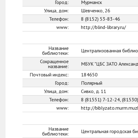
Город:
Мурманск
Улица, дом:
Шевченко, 26
Телефон:
8 (8152) 53-83-46
www:
http://blind-library.ru/
Название
Централизованная библио
библиотеки:
Сокращенное
МБУК "ЦБС ЗАТО Александ
название:
Почтовый индекс:
184650
Город:
Полярный
Улица, дом:
Сивко, д. 11
Телефон:
8 (81551) 7-12-24, (81530
www:
http://biblyzato.murm.muzk
Название
Центральная городская би
библиотеки: