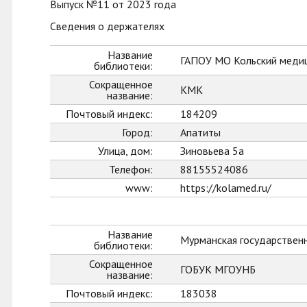
Выпуск №11 от 2023 года
Сведения о держателях
Название
ГАПОУ МО Кольский меди
библиотеки:
Сокращенное
КМК
название:
Почтовый индекс:
184209
Город:
Апатиты
Улица, дом:
Зиновьева 5а
Телефон:
88155524086
www:
https://kolamed.ru/
Название
Мурманская государственн
библиотеки:
Сокращенное
ГОБУК МГОУНБ
название:
Почтовый индекс:
183038