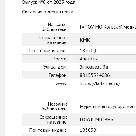
Выпуск №8 от 2023 года
Сведения о держателях
Название
ГАПОУ МО Кольский меди
библиотеки:
Сокращенное
КМК
название:
Почтовый индекс:
184209
Город:
Апатиты
Улица, дом:
Зиновьева 5а
Телефон:
88155524086
www:
https://kolamed.ru/
Название
Мурманская государственн
библиотеки:
Сокращенное
ГОБУК МГОУНБ
название:
Почтовый индекс:
183038