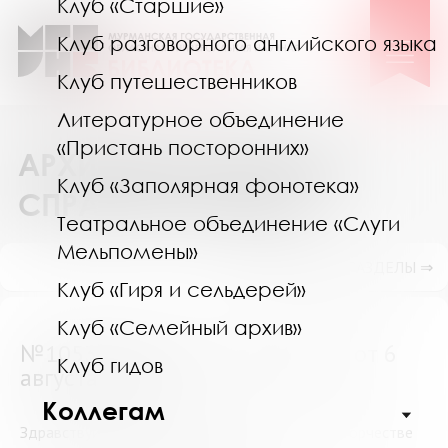
Клуб «Старшие»
Клуб разговорного английского языка
Клуб путешественников
Литературное объединение
«Пристань посторонних»
АРХИВ ВЫПОЛНЕННЫХ
Клуб «Заполярная фонотека»
СПРАВОК И ПОИСК
Театральное объединение «Слуги
Мельпомены»
ПОКАЗАТЬ ПОДРАЗДЕЛЫ ⇒
Клуб «Гиря и сельдерей»
Клуб «Семейный архив»
№10530 (Мурманская область) от 6
Клуб гидов
августа 2018
Коллегам
Здравствуйте. Помогите найти литературу о творчестве