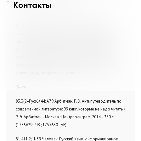
Т. Устиновой. Спасибо за помощь.
Контакты
Здравствуйте, Дарина. Предлагаем Вам издания из
фондов нашей библиотеки, которые можно заказать
через межбиблиотечный абонемент, обратившись в
ближайшую библиотеку по месту жительства, работы,
учебы. Статьи, оглавления и фрагменты из книг можно
заказать самостоятельно через
электронную доставку
документов
для физических лиц:
Книги
83.3(2=Рус)6я44; А79 Арбитман, Р. Э. Антипутеводитель по
современной литературе: 99 книг, которые не надо читать /
Р. Э. Арбитман. - Москва : Центрполиграф, 2014. - 350 с.
(1755629 - ЧЗ ; 1755630 - АБ)
81.411.2; Ч-39 Человек. Русский язык. Информационное