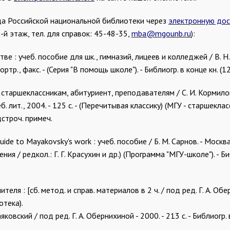
а Российской национальной библиотеки через
электронную дос
-й этаж, тел. для справок: 45-48-35,
mba@mgounb.ru
):
тве : учеб. пособие для шк., гимназий, лицеев и колледжей / В. Н.
 портр., факс. - (Серия "В помощь школе"). - Библиогр. в конце кн. (12
старшеклассникам, абитуриент, преподавателям / С. И. Кормилов
б. лит., 2004. - 125 с. - (Перечитывая классику) (МГУ - старшекла
дстроч. примеч.
de to Mayakovsky's work : учеб. пособие / Б. М. Сарнов. - Москв
ния / редкол.: Г. Г. Красухин и др.) (Программа "МГУ-школе"). - Биб
еля : [сб. метод. и справ. материалов в 2 ч. / под ред. Г. А. Обер
тека).
В. Маяковский / под ред. Г. А. Обернихиной - 2000. - 213 с. - Библиогр