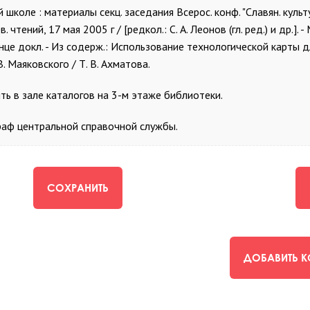
коле : материалы секц. заседания Всерос. конф. "Славян. культу
ний, 17 мая 2005 г / [редкол.: С. А. Леонов (гл. ред.) и др.]. - 
 конце докл. - Из содерж.: Использование технологической карты д
 Маяковского / Т. В. Ахматова.
 в зале каталогов на 3-м этаже библиотеки.
граф центральной справочной службы.
СОХРАНИТЬ
ДОБАВИТЬ 