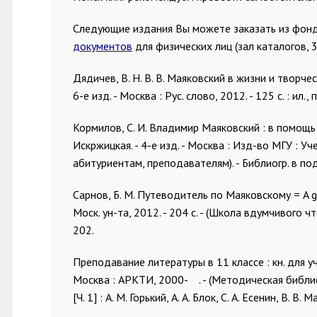
Следующие издания Вы можете заказать из фонд
документов
для физических лиц (зал каталогов, 3
Дядичев, В. Н. В. В. Маяковский в жизни и творчес
6-е изд. - Москва : Рус. слово, 2012. - 125 с. : ил.,
Кормилов, С. И. Владимир Маяковский : в помощь 
Искржицкая. - 4-е изд. - Москва : Изд-во МГУ : Уче
абитуриентам, преподавателям). - Библиогр. в по
Сарнов, Б. М. Путеводитель по Маяковскому = A gui
Моск. ун-та, 2012. - 204 с. - (Школа вдумчивого чте
202.
Преподавание литературы в 11 классе : кн. для учит
Москва : АРКТИ, 2000- . - (Методическая библио
[Ч. 1] : А. М. Горький, А. А. Блок, С. А. Есенин, В. 