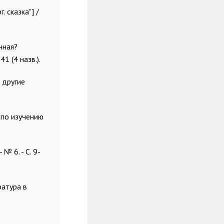
. сказка"] /
нная?
41 (4 назв.).
 другие
. по изучению
 № 6. - С. 9-
ратура в