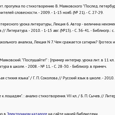
ит. прогулка по стихотворению В. Маяковского "Послед. петербург
ителей словесности. - 2009. - 1-15 нояб. (№ 21). - С. 27-29.
тересного урока литературы, Лекция 6. Автор - величина неизме
итература. - 2010. - 1-15 авг. (№15). - С. 36-41. - Библиогр.: с. 
школьного анализа, Лекция N 7. Чем сражается сатирик? Гротеск и
Маяковский. "Послушайте!" : [пример интегрир. урока лит. в 11 кл
ура в школе. - 2008. - № 11. - С. 28-30. - Библиогр. в примеч.
я стихия языка" / Г. П. Соколова // Русский язык в школе. - 2010. -
к лошадям". : анализ стихотворения. VII кл. / Б. П. Сычев // Лите
но в
Электронном каталоге
на сайте нашей библиотеки.