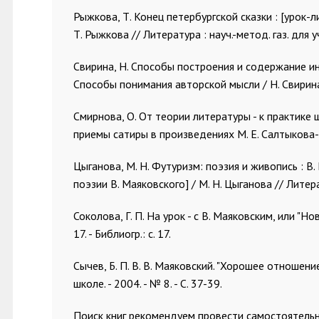
Рыжкова, Т. Конец петербургской сказки : [урок-л
Т. Рыжкова // Литература : науч.-метод. газ. для уч
Свирина, Н. Способы построения и содержание ин
Способы понимания авторской мысли / Н. Свирина // Л
Смирнова, О. От теории литературы - к практике 
приемы сатиры в произведениях М. Е. Салтыкова-
Цыганова, М. Н. Футуризм: поэзия и живопись : В. 
поэзии В. Маяковского] / М. Н. Цыганова // Литерат
Соколова, Г. П. На урок - с В. Маяковским, или "Нова
17. - Библиогр.: с. 17.
Сычев, Б. П. В. В. Маяковский. "Хорошее отношение 
школе. - 2004. - № 8. - С. 37-39.
Поиск книг рекомендуем провести самостоятель