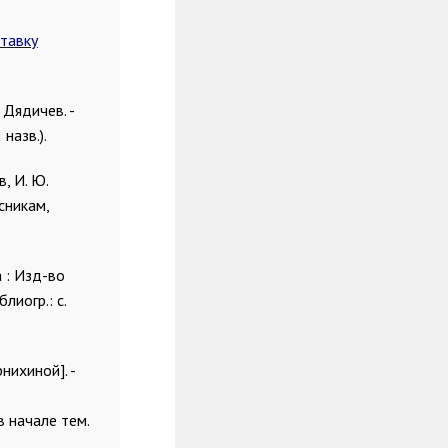
тавку
 Дядичев. -
 назв.).
, И. Ю.
ссникам,
а : Изд-во
лиогр.: с.
нихиной]. -
. в начале тем.