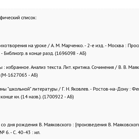
фический список:
ихотворения на уроке / А. М. Марченко. - 2-е изд. - Москва : Про
. - Библиогр. в конце разд. (1696098 - АБ)
: избранное. Анализ текста. Лит. критика. Сочинения / В. В. Маяк
. (М-1627065 - АБ)
ины "школьной" литературы / Г. Н. Яковлев. - Ростов-на-Дону : Фен
 конце кн. (14 назв.). (1700922 - АБ)
 со дня рождения В. Маяковского : [произведения В. Маяковског
№ 6. - С. 40-43 : ил.