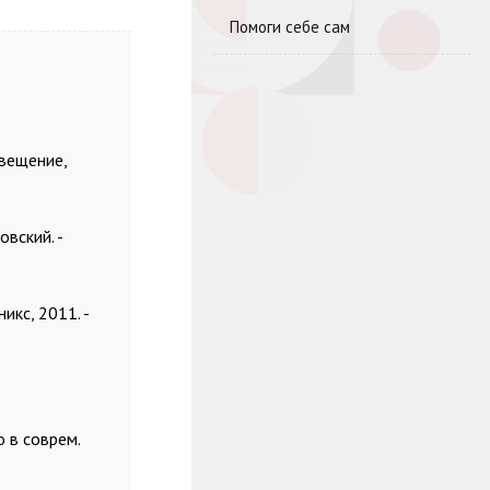
Помоги себе сам
свещение,
овский. -
икс, 2011. -
о в соврем.