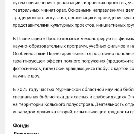
путём привлечения к реализации творческих проектов, уча
театральных миниатюрах. Основными направлениями деят
традиционного искусства, организация и проведение куль
представителями культурных проектов, инициативных гру
В Планетарии «Просто космос» демонстрируются фильмы 
научно-образовательных программ, учебных фильмов и на
Особенностями Планетария являются постоянно пополня
гарантирующем эффект полного погружения (продолжител
фотоснимков, гигантский вращающийся глобус с картой с
научные шоу.
В 2025 году частью Мурманской областной научной биб
специальная библиотека для слепых и слабовидящих»
. Э
на территории Кольского полуострова. Деятельность отд
инвалидов других категорий, испытывающих трудности пр
Фонды
Документы