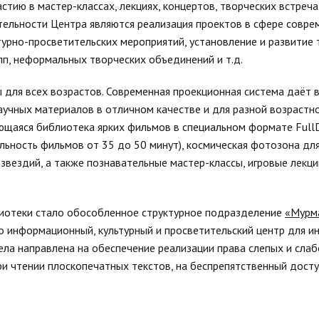
стию в мастер-классах, лекциях, концертов, творческих встреча
ельности Центра являются реализация проектов в сфере совре
турно-просветительских мероприятий, установление и развитие 
пп, неформальных творческих объединений и т.д.
для всех возрастов. Современная проекционная система даёт 
учных материалов в отличном качестве и для разной возрастно
ющаяся библиотека ярких фильмов в специальном формате Full
ьность фильмов от 35 до 50 минут), космическая фотозона дл
озвездий, а также познавательные мастер-классы, игровые лек
лиотеки стало обособленное структурное подразделение
«Мурма
то информационный, культурный и просветительский центр для и
ела направлена на обеспечение реализации права слепых и сла
и чтении плоскопечатных текстов, на беспрепятственный досту