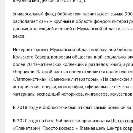
«Рублевский диктант»-2025 и т.д.).
Универсальный фонд библиотеки насчитывает свыше 900 
располагает самым крупным в области фондом литератур
данных, коллекцией изданий о Мурманской области, а та
веков.
Интернет-проект Мурманской областной научной библи
Кольского Севера, вопросам общественной, социально-эк
более 20 тематических коллекций и разделов: книги, ау
сборников. Важной частью проекта является полнотексто
«Лаппонистика», «Саамские литераторы», «На саамском яз
исторические очерки, монографии, официальные отчеты с
материалы экспедиций историков, лингвистов, искусствов
В 2018 году в библиотеке был открыт самый большой за
В 2020 году на базе библиотеки организованы
Центр сов
«Планетарий “Просто космос”»
. Главная цель Центра со