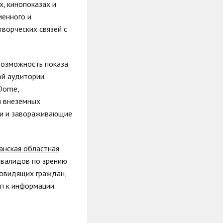
х, кинопоказах и
менного и
творческих связей с
возможность показа
й аудитории.
Dome,
я внеземных
ции и завораживающие
нская областная
нвалидов по зрению
бовидящих граждан,
п к информации.