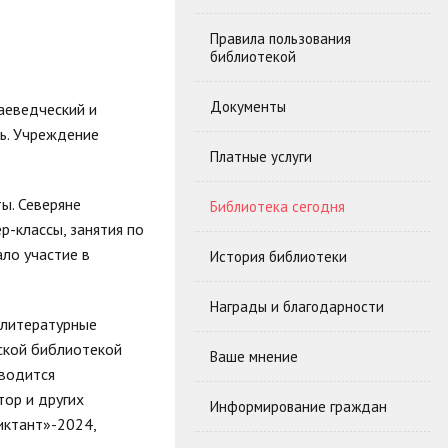
Правила пользования
библиотекой
Документы
аеведческий и
ь. Учреждение
Платные услуги
ы. Северяне
Библиотека сегодня
р-классы, занятия по
ало участие в
История библиотеки
Награды и благодарности
 литературные
йской библиотекой
Ваше мнение
оводится
тор и других
Информирование граждан
иктант»-2024,