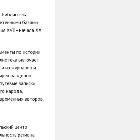
. Библиотека
ретенными базами
ния XVII–начала XX
менты по истории
блиотека включает
ьи из журналов и
ырех разделов:
путевые записки,
го народа,
овременных авторов.
ьский центр
льность региона