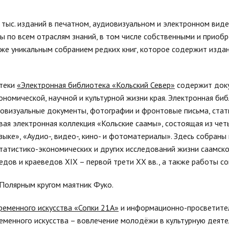
тыс. изданий в печатном, аудиовизуальном и электронном виде
ы по всем отраслям знаний, в том числе собственными и приоб
кже уникальным собранием редких книг, которое содержит изда
отеки
«Электронная библиотека «Кольский Север»
содержит доку
ономической, научной и культурной жизни края. Электронная би
диовизуальные документы, фотографии и фронтовые письма, стат
вая электронная коллекция «Кольские саамы», состоящая из чет
ыке», «Аудио-, видео-, кино- и фотоматериалы». Здесь собраны 
татистико-экономических и других исследований жизни саамско
едов и краеведов XIX – первой трети XX вв., а также работы с
 Полярным кругом маятник Фуко.
ременного искусства «Сопки 21А»
и информационно-просветител
временного искусства – вовлечение молодёжи в культурную деяте