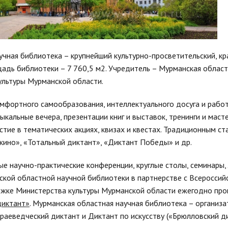
учная библиотека – крупнейший культурно-просветительский, кр
дь библиотеки – 7 760,5 м2. Учредитель – Мурманская област
ультуры Мурманской области.
мфортного самообразования, интеллектуального досуга и работ
кальные вечера, презентации книг и выставок, тренинги и масте
ие в тематических акциях, квизах и квестах. Традиционным ст
кино», «Тотальный диктант», «Диктант Победы» и др.
ые научно-практические конференции, круглые столы, семинары,
ской областной научной библиотеки в партнерстве с Всеросси
ержке Министерства культуры Мурманской области ежегодно пр
диктант»
. Мурманская областная научная библиотека – организа
краеведческий диктант и Диктант по искусству («Брюлловский д