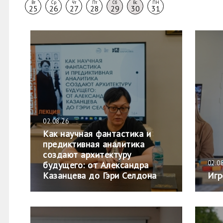
Вт
Ср
Чт
Пт
Сб
Вс
ПН
25
26
27
28
29
30
31
02.08.26
Как научная фантастика и
предиктивная аналитика
создают архитектуру
02.0
будущего: от Александра
Казанцева до Гэри Селдона
Игр