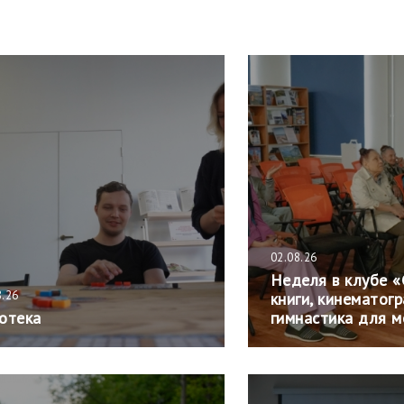
02.08.26
Неделя в клубе «
8.26
книги, кинематог
отека
гимнастика для м