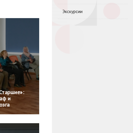
Экскурсии
Старшие»:
раф и
озга