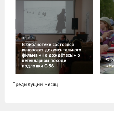
02.08.26
В библиотеке состоялся
кинопоказ документального
фильма «Не дождётесь!» о
01.0
легендарном походе
подлодки С‑56
«На
Предыдущий месяц