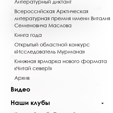
Литературный диктант
Перечень помещений областных учреждений
Всероссийская Арктическая
культуры и учреждений культуры
литературная премия имени Виталия
муниципальных образований Мурманской
области для предоставления на льготной
Семеновича Маслова
основе или безвозмездно
Книга года
Скачать
531.44Кб
Открытый областной конкурс
«Исследователь Мурмана»
Отчет о деятельности МГОУНБ за 2018 год
Книжная ярмарка нового формата
Скачать
5.93Мб
«Читай север!»
Архив
Отчет о деятельности МГОУНБ за 2019 год
Видео
Скачать
3.81Мб
Наши клубы
Отчет о деятельности МГОУНБ за 2020 год