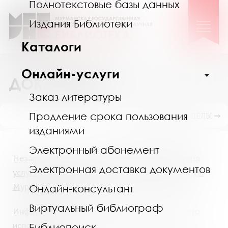
Полнотекстовые базы данных
Издания Библиотеки
Каталоги
Онлайн-услуги
ДОКУМЕНТЫ
Заказ литературы
Продление срока пользования
ПОКАЗАТЬ ПОДРАЗДЕЛЫ ⇒
изданиями
Электронный абонемент
Независимая оценка качества предоставления
Электронная доставка документов
услуг культуры на сайте Министерства культуры
Мурманской области
Онлайн-консультант
Виртуальный библиограф
Информация о государственном задании и его
исполнении
Библиопоиск