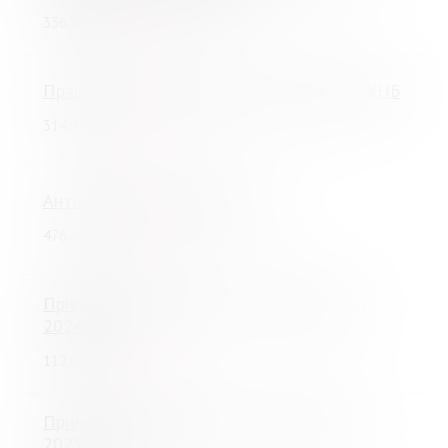
Скачать
336.3Кб
Правила выдачи изданий из фондов МГОУНБ
Скачать
314.95Кб
Антикоррупционная политика
Скачать
476.49Кб
Приложение к №36-ПП от 02.02.2017 за
2024 год
Скачать
112.63Кб
Приложение к №36-ПП от 02.02.2017 за
2025 год