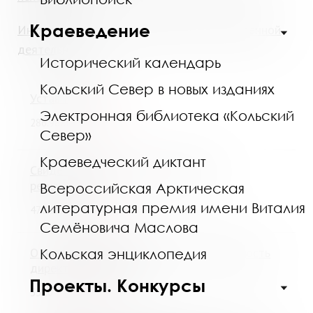
Краеведение
Информация о плане финансово-хозяйственной
деятельности
Исторический календарь
Кольский Север в новых изданиях
Устав МГОУНБ
Электронная библиотека «Кольский
Скачать
286.98Кб
Север»
Краеведческий диктант
Свидетельство о государственной
регистрации
Всероссийская Арктическая
литературная премия имени Виталия
Скачать
470.17Кб
Семёновича Маслова
О назначении Баскаковой С.З. на должность
Кольская энциклопедия
директора МГОУНБ
Проекты. Конкурсы
Скачать
55Кб