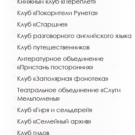
Книжный клуб «Переплёт»
Скачать
2.99Мб
Клуб «Покорители Рунета»
Клуб «Старшие»
Отчет о деятельности МГОУНБ за 2021 год
Клуб разговорного английского языка
Скачать
5.17Мб
Клуб путешественников
Литературное объединение
Отчет о деятельности МГОУНБ за 2022 год
«Пристань посторонних»
Скачать
6.22Мб
Клуб «Заполярная фонотека»
Театральное объединение «Слуги
Отчет о деятельности МГОУНБ за 2023 год
Мельпомены»
Скачать
4.2Мб
Клуб «Гиря и сельдерей»
Клуб «Семейный архив»
Отчет о деятельности МГОУНБ за 2024 год
Клуб гидов