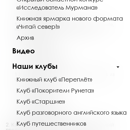
Скорее недоволен
«Исследователь Мурмана»
Абсолютно недоволен
Затрудняюсь ответить
Книжная ярмарка нового формата
1.2. Удаленно через сеть Интернет. Выберите,
«Читай север!»
пожалуйста, из списка Вашу оценку:
*
Архив
Очень доволен
Скорее доволен
Видео
Скорее недоволен
Абсолютно недоволен
Затрудняюсь ответить
Наши клубы
1.3. Вне стационара. Выберите, пожалуйста, из
Книжный клуб «Переплёт»
списка Вашу оценку:
*
Очень доволен
Клуб «Покорители Рунета»
Скорее доволен
Скорее недоволен
Клуб «Старшие»
Абсолютно недоволен
Клуб разговорного английского языка
Затрудняюсь ответить
Клуб путешественников
2. Как Вы оцениваете комфортность условий
предоставления услуг и доступность их