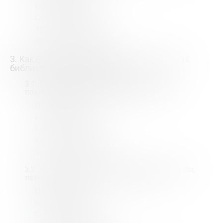
Скорее доволен
Скорее недоволен
Абсолютно недоволен
Затрудняюсь ответить
3. Как Вы оцениваете уровень проводимых
библиотекой мероприятий?
*
3.1. В помещении библиотеки. Выберите,
пожалуйста, из списка Вашу оценку:
*
Очень доволен
Скорее доволен
Скорее недоволен
Абсолютно недоволен
Затрудняюсь ответить
3.2. Удаленно через сеть Интернет. Выберите,
пожалуйста, из списка Вашу оценку:
*
Очень доволен
Скорее доволен
Скорее недоволен