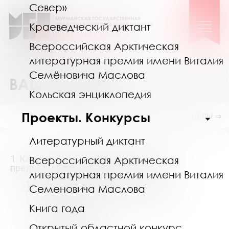
Север»
Краеведческий диктант
Всероссийская Арктическая
литературная премия имени Виталия
Семёновича Маслова
ВАШЕ МНЕНИЕ
Кольская энциклопедия
Проекты. Конкурсы
ПОКАЗАТЬ ПОДРАЗДЕЛЫ ⇒
Литературный диктант
1. Как Вы оцениваете качество услуг,
Всероссийская Арктическая
предоставляемых библиотекой?
*
литературная премия имени Виталия
1.1. В помещении библиотеки. Выберите,
Семеновича Маслова
пожалуйста, из списка Вашу оценку:
*
Очень доволен
Книга года
Скорее доволен
Открытый областной конкурс