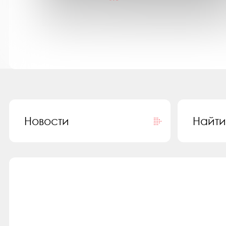
Открытый вечер «Наука всегда кстати.
За объективом»
Новости
Найти