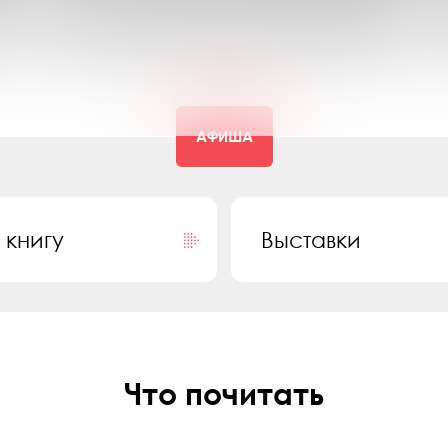
Лекция «Командиры флотилии
Северного Ледовитого океана»
АФИША
 книгу
Выставки
Что почитать