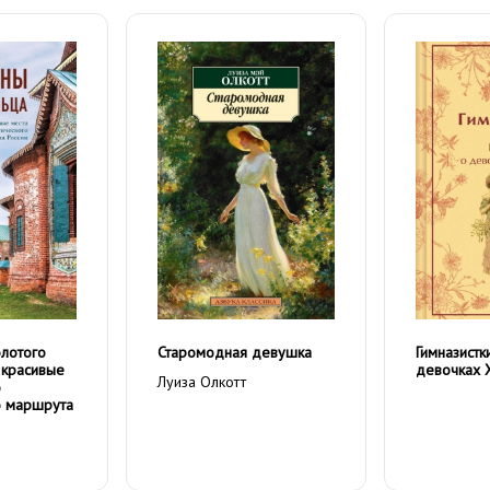
лотого
Старомодная девушка
Гимназистк
 красивые
девочках 
Луиза Олкотт
о
о маршрута