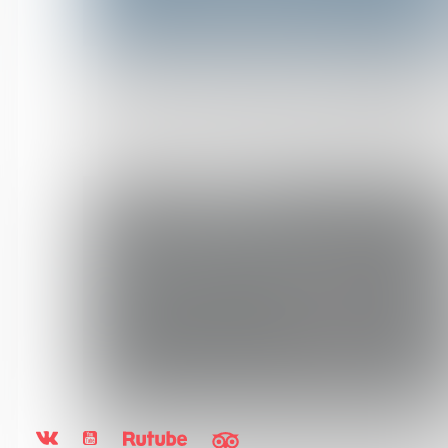
28.07.25
Просим вас оценить работу
Мурманской областной научной
библиотеки
07.08.26