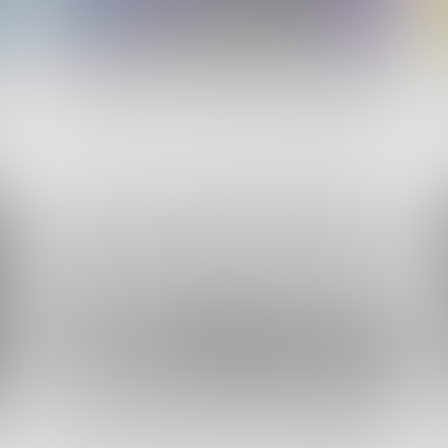
01.05.26
Цифровой ID в Научке: ваш льготный
статус — в смартфоне
08.08.26