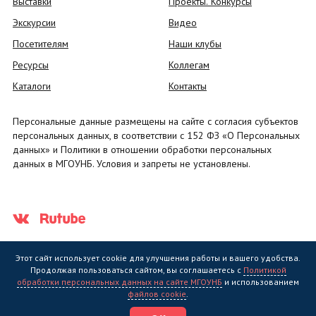
Выставки
Проекты. Конкурсы
Экскурсии
Видео
Посетителям
Наши клубы
Ресурсы
Коллегам
Каталоги
Контакты
Персональные данные размещены на сайте с согласия субъектов
персональных данных, в соответствии с 152 ФЗ «О Персональных
данных» и Политики в отношении обработки персональных
данных в МГОУНБ. Условия и запреты не установлены.
Этот сайт использует cookie для улучшения работы и вашего удобства.
Продолжая пользоваться сайтом, вы соглашаетесь с
Политикой
обработки персональных данных на сайте МГОУНБ
и использованием
Государственное областное бюджетное учреждение культуры
файлов cookie
.
"Мурманская государственная областная универсальная научная
библиотека" (МГОУНБ) © 2006 - 2026