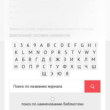
издания на русском и иностранных языках,
выписанные библиотеками Мурманской области с
2011 года. Поиск
–
по алфавиту.
Заказать номер журнала/статью можно в с
лужбе
Электронной доставки документов
.
1
3
6
9
A
B
C
D
E
F
G
H
I
K
L
M
N
O
P
R
S
T
V
W
Y
А
Б
В
Г
Д
Е
Ж
З
И
К
Л
М
Н
О
П
Р
С
Т
У
Ф
Х
Ц
Ч
Ш
Щ
Э
Ю
Я
поиск по наименованию библиотеки