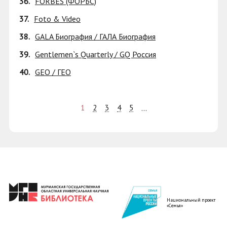
36.
FORBES (ФОРБС)
37.
Foto & Video
38.
GALA Биография / ГАЛА Биография
39.
Gentlemen`s Quarterly / GQ Россия
40.
GEO / ГЕО
1
2
3
4
5
...
Национальный проект
«Семья»