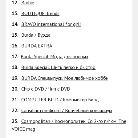
12.
Barbie
13.
BOUTIQUE Trends
14.
BRAVO international for girl!
15.
Burda / Бурда
16.
BURDA EXTRA
17.
Burda Special. Мода для полных
18.
Burda Special. Шить легко и быстро
19.
BURDA Спецвыпуск. Мое любимое хобби
20.
Chip с DVD / Чип с DVD
21.
COMPUTER BILD / Компьютер Билд
22.
Consilium medicum / Врачебный консилиум
23.
Cosmopolitan / Космополитен. Со 2-го п/г см. The
VOICE mag