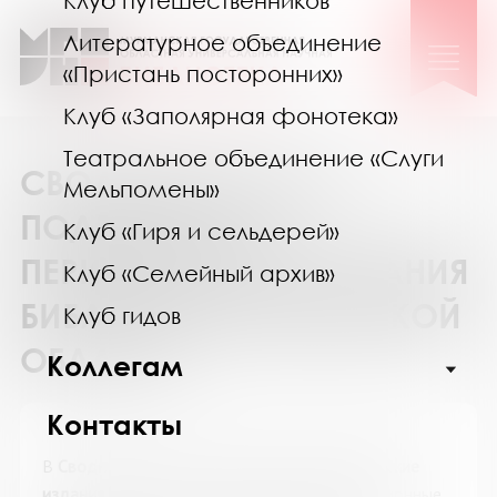
Клуб путешественников
Литературное объединение
«Пристань посторонних»
Клуб «Заполярная фонотека»
Театральное объединение «Слуги
СВОДНЫЙ КАТАЛОГ
Мельпомены»
ПОДПИСКИ НА
Клуб «Гиря и сельдерей»
ПЕРИОДИЧЕСКИЕ ИЗДАНИЯ
Клуб «Семейный архив»
БИБЛИОТЕК МУРМАНСКОЙ
Клуб гидов
ОБЛАСТИ
Коллегам
Контакты
В
Сводном каталоге подписки на периодические
издания
представлены журналы и информационные