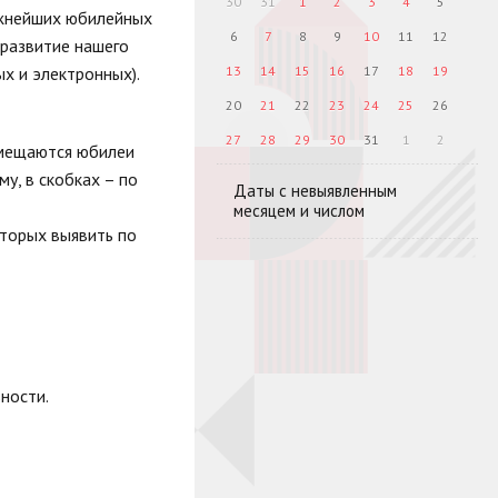
30
31
1
2
3
4
5
ажнейших юбилейных
6
7
8
9
10
11
12
 развитие нашего
ых и электронных).
13
14
15
16
17
18
19
20
21
22
23
24
25
26
27
28
29
30
31
1
2
омещаются юбилеи
у, в скобках – по
Даты с невыявленным
месяцем и числом
торых выявить по
ности.