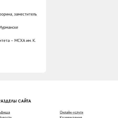
врорина, заместитель
 Мурманске
итета – МСХА им. К.
РАЗДЕЛЫ САЙТА
Афиша
Онлайн-услуги
Новости
Краеведение