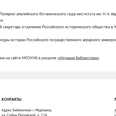
 Полярно-альпийского ботанического сада-института им. Н. А. А
те
ый секретарь отделения Российского исторического общества в
федры истории Российского государственного аграрного универс
пна на сайте МГОУНБ в разделе
«Издания Библиотеки»
.
КОНТАКТЫ
Адрес Библиотеки: г. Мурманск,
ул. Софьи Перовской, д. 21А