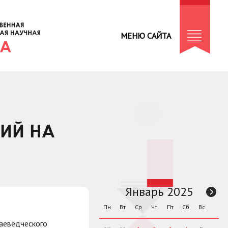
МЕНЮ САЙТА
ТИЙ НА
Январь 2025
Пн
Вт
Ср
Чт
Пт
Сб
Вс
раеведческого