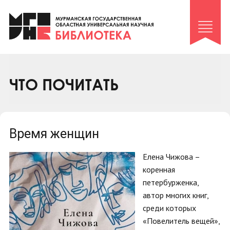
Клуб «Гиря и сельдерей»
Клуб «Семейный архив»
Клуб гидов
Коллегам
ЧТО ПОЧИТАТЬ
Контакты
Время женщин
Елена Чижова –
коренная
петербурженка,
автор многих книг,
среди которых
«Повелитель вещей»,