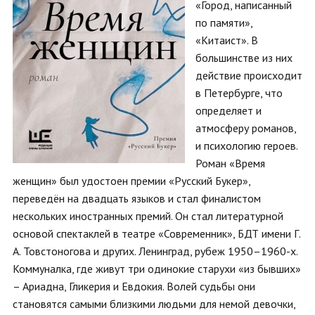
«Город, написанный
по памяти»,
«Китаист». В
большинстве из них
действие происходит
в Петербурге, что
определяет и
атмосферу романов,
и психологию героев.
Роман «Время
женщин» был удостоен премии «Русский Букер»,
переведён на двадцать языков и стал финалистом
нескольких иностранных премий. Он стал литературной
основой спектаклей в театре «Современник», БДТ имени Г.
А. Товстоногова и других. Ленинград, рубеж 1950–1960-х.
Коммуналка, где живут три одинокие старухи «из бывших»
– Ариадна, Гликерия и Евдокия. Волей судьбы они
становятся самыми близкими людьми для немой девочки,