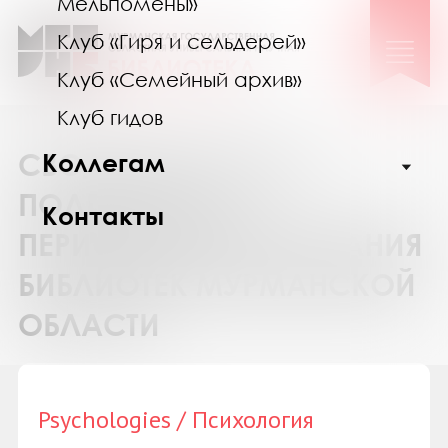
Мельпомены»
Клуб «Гиря и сельдерей»
Клуб «Семейный архив»
Клуб гидов
СВОДНЫЙ КАТАЛОГ
Коллегам
ПОДПИСКИ НА
Контакты
ПЕРИОДИЧЕСКИЕ ИЗДАНИЯ
БИБЛИОТЕК МУРМАНСКОЙ
ОБЛАСТИ
Psychologies / Психология